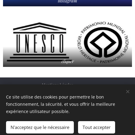
instagram
cliquer
Mentions Légales
Condition général de vente
Ce site utilise des cookies pour permettre le bon
fonctionnement, la sécurité, et vous offrir la meilleure
Politique de confidentialité
expérience utilisateur possible.
Facebook
N'acceptez que le nécessaire
Tout accepter
Siret
76362379200023
Cookies