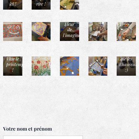
ici !
rire !
Fleur
de
l'imaginaire..
Vive le
aïe les
printemps
chaussure
!
:)
Votre nom et prénom