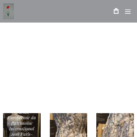
Journée
Européenne du
Patrimoine
International
2018 Paris-