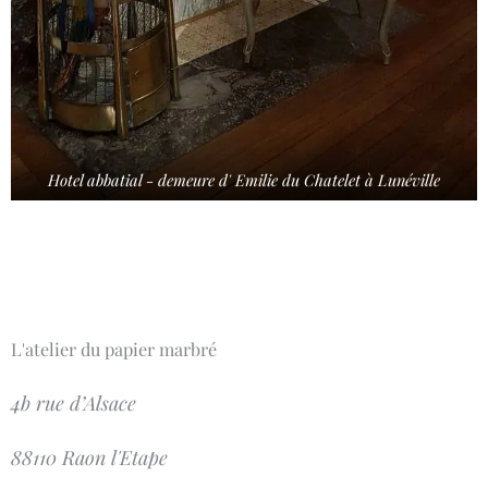
Hotel abbatial - demeure d' Emilie du Chatelet à Lunéville
L'atelier du papier marbré
4b rue d’Alsace
88110 Raon l'Etape