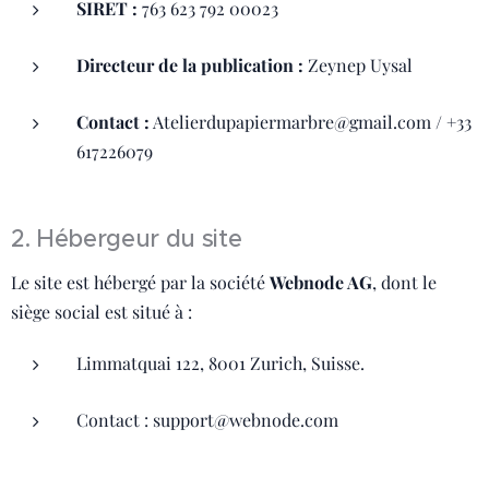
SIRET :
763 623 792 00023
Directeur de la publication :
Zeynep Uysal
Contact :
Atelierdupapiermarbre@gmail.com / +33
617226079
2. Hébergeur du site
Le site est hébergé par la société
Webnode AG
, dont le
siège social est situé à :
Limmatquai 122, 8001 Zurich, Suisse.
Contact : support@webnode.com