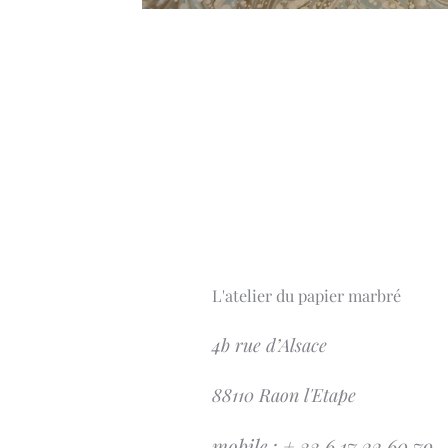
L'atelier du papier marbré
4b rue d’Alsace
88110 Raon l'Etape
mobile : + 33 6 17 22 60 79