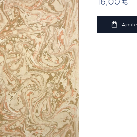
16,00
€
Ajoute