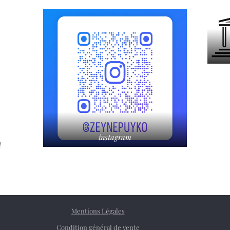
instagram
m
Mentions Légales
Condition général de vente