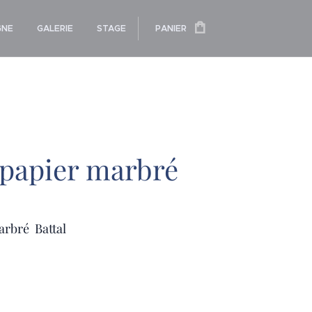
GNE
GALERIE
STAGE
PANIER
 papier marbré
arbré Battal