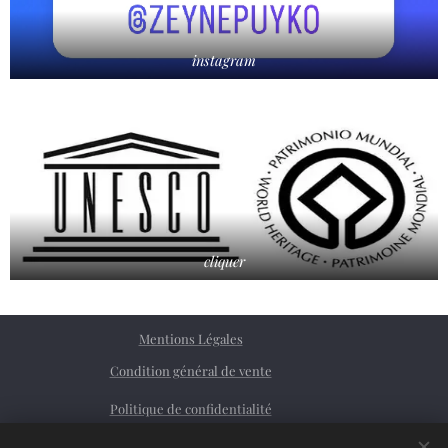
instagram
cliquer
Mentions Légales
Condition général de vente
Politique de confidentialité
Facebook