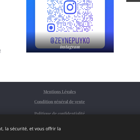
instagram
m
Mentions Légales
Condition général de vente
Politique de confidentialité
Facebook
 la sécurité, et vous offrir la
Siret
76362379200023
Cookies