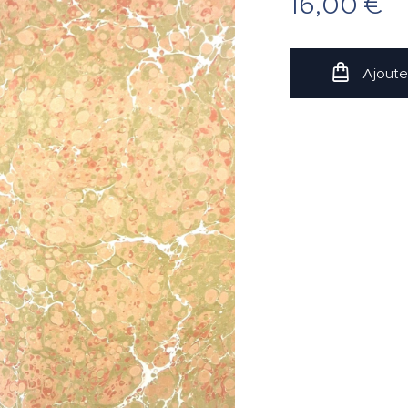
16,00
€
Ajoute